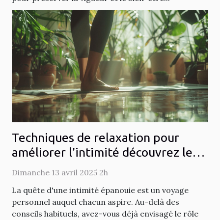
Techniques de relaxation pour
améliorer l'intimité découvrez le
pouvoir du yoga et de la méditation
Dimanche 13 avril 2025 2h
dans votre vie sexuelle
La quête d'une intimité épanouie est un voyage
personnel auquel chacun aspire. Au-delà des
conseils habituels, avez-vous déjà envisagé le rôle