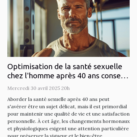
Optimisation de la santé sexuelle
chez l'homme après 40 ans conseils
et stratégies pour une libido
Mercredi 30 avril 2025 20h
épanouie
Aborder la santé sexuelle après 40 ans peut
s'avérer être un sujet délicat, mais il est primordial
pour maintenir une qualité de vie et une satisfaction
personnelle. À cet âge, les changements hormonaux
et physiologiques exigent une attention particulière
pour préserver la vigueur et le bien-être...